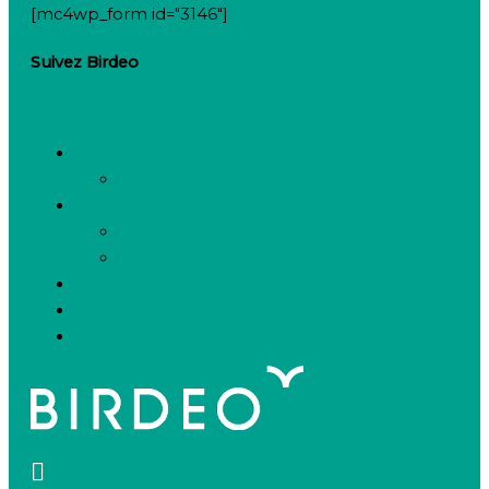
[mc4wp_form id="3146"]
Suivez Birdeo
Linkedin-in
Twitter
Facebook-f
Besoin de recruter
Contactez notre équipe
Espace candidats
Offres d’emploi
Candidature spontanée
FAQ
Espace presse
Nous connaître