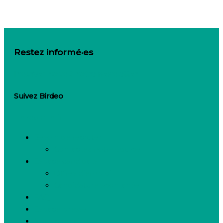
Restez informé·es
Inscrivez-vous à notre newsletter
Suivez Birdeo
Linkedin-in
Besoin de recruter
Contactez notre équipe
Espace candidats
Offres d’emploi
Candidature spontanée
FAQ
Espace presse
Nous connaître