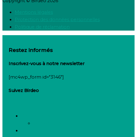
Copyright © Birdeo 2026
Mentions légales
Protection des données personnelles
Politique de réclamation
Restez informés
Inscrivez-vous à notre newsletter
[mc4wp_form id="3146"]
Suivez Birdeo
Linkedin-in
Twitter
Facebook-f
Besoin de recruter
Contactez notre équipe
Espace candidats