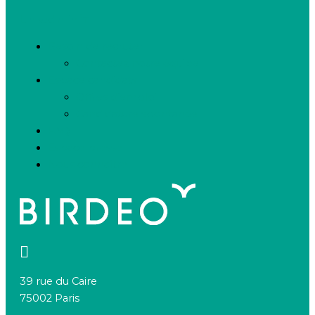
Linkedin-in
Besoin de recruter
Contactez notre équipe
Espace candidats
Offres d’emploi
Candidature spontanée
FAQ
Espace presse
Nous connaître
39 rue du Caire
75002 Paris