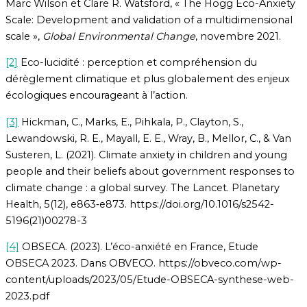
Marc Wilson et Clare R. Watsford, « The Hogg Eco-Anxiety
Scale: Development and validation of a multidimensional
scale »,
Global Environmental Change
, novembre 2021.
[2]
Eco-lucidité : perception et compréhension du
dérèglement climatique et plus globalement des enjeux
écologiques encourageant à l’action.
[3]
Hickman, C., Marks, E., Pihkala, P., Clayton, S.,
Lewandowski, R. E., Mayall, E. E., Wray, B., Mellor, C., & Van
Susteren, L. (2021). Climate anxiety in children and young
people and their beliefs about government responses to
climate change : a global survey. The Lancet. Planetary
Health, 5(12), e863‑e873. https://doi.org/10.1016/s2542-
5196(21)00278-3
[4]
OBSECA. (2023). L’éco-anxiété en France, Etude
OBSECA 2023. Dans OBVECO. https://obveco.com/wp-
content/uploads/2023/05/Etude-OBSECA-synthese-web-
2023.pdf