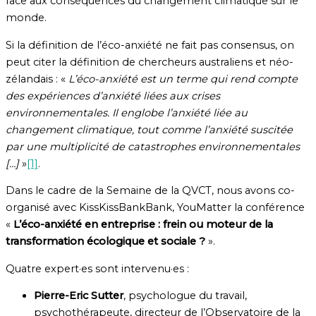
face aux conséquences du changement climatique sur le
monde.
Si la définition de l’éco-anxiété ne fait pas consensus, on
peut citer la définition de chercheurs australiens et néo-
zélandais : «
L’éco-anxiété est un terme qui rend compte
des expériences d’anxiété liées aux crises
environnementales. Il englobe l’anxiété liée au
changement climatique, tout comme l’anxiété suscitée
par une multiplicité de catastrophes environnementales
[…]
»
[1]
.
Dans le cadre de la Semaine de la QVCT, nous avons co-
organisé avec KissKissBankBank, YouMatter la conférence
«
L’éco-anxiété en entreprise : frein ou moteur de la
transformation écologique et sociale ?
».
Quatre expert·es sont intervenu·es :
Pierre-Eric Sutter
, psychologue du travail,
psychothérapeute, directeur de l’Observatoire de la