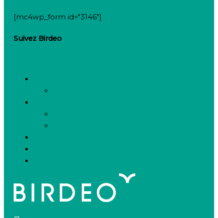
[mc4wp_form id="3146"]
Suivez Birdeo
Linkedin-in
Twitter
Facebook-f
Besoin de recruter
Contactez notre équipe
Espace candidats
Offres d’emploi
Candidature spontanée
FAQ
Espace presse
Nous connaître