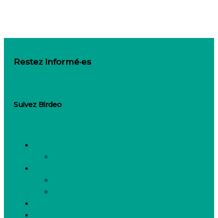
Restez informé·es
Inscrivez-vous à notre newsletter
Suivez Birdeo
Linkedin-in
Besoin de recruter
Contactez notre équipe
Espace candidats
Offres d’emploi
Candidature spontanée
FAQ
Espace presse