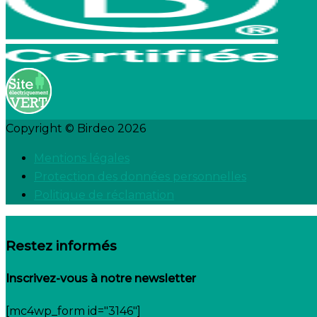
Copyright © Birdeo 2026
Mentions légales
Protection des données personnelles
Politique de réclamation
Restez informés
Inscrivez-vous à notre newsletter
[mc4wp_form id="3146"]