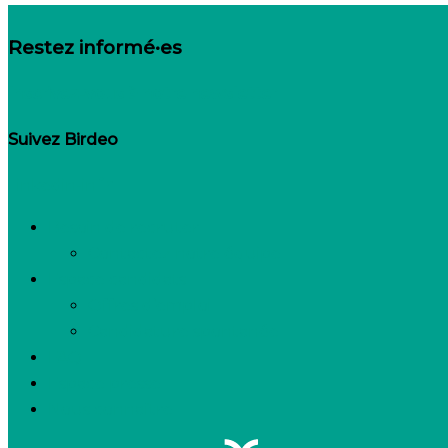
Restez informé·es
Inscrivez-vous à notre newsletter
Suivez Birdeo
Linkedin-in
Besoin de recruter
Contactez notre équipe
Espace candidats
Offres d’emploi
Candidature spontanée
FAQ
Espace presse
Nous connaître