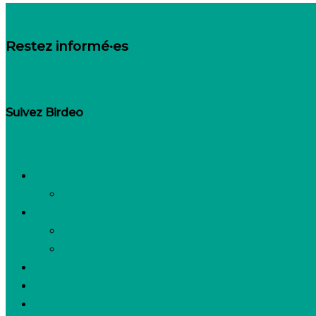
Restez informé·es
Inscrivez-vous à notre newsletter
Suivez Birdeo
Linkedin-in
Besoin de recruter
Contactez notre équipe
Espace candidats
Offres d’emploi
Candidature spontanée
FAQ
Espace presse
Nous connaître