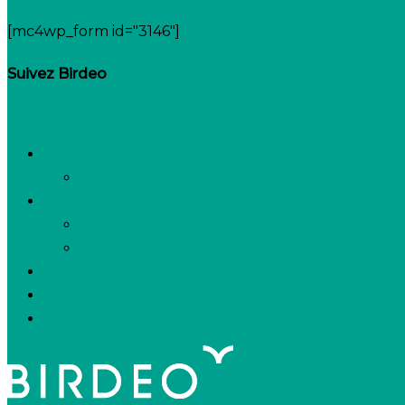
[mc4wp_form id="3146"]
Suivez Birdeo
Linkedin-in
Twitter
Facebook-f
Besoin de recruter
Contactez notre équipe
Espace candidats
Offres d’emploi
Candidature spontanée
FAQ
Espace presse
Nous connaître