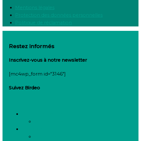
Mentions légales
Protection des données personnelles
Politique de réclamation
Restez informés
Inscrivez-vous à notre newsletter
[mc4wp_form id="3146"]
Suivez Birdeo
Linkedin-in
Twitter
Facebook-f
Besoin de recruter
Contactez notre équipe
Espace candidats
Offres d’emploi