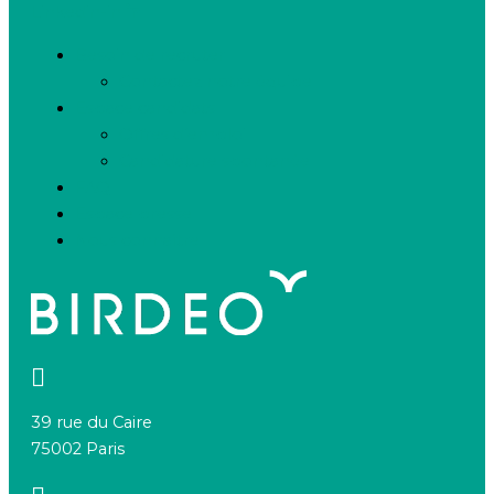
Linkedin-in
Besoin de recruter
Contactez notre équipe
Espace candidats
Offres d’emploi
Candidature spontanée
FAQ
Espace presse
Nous connaître
39 rue du Caire
75002 Paris