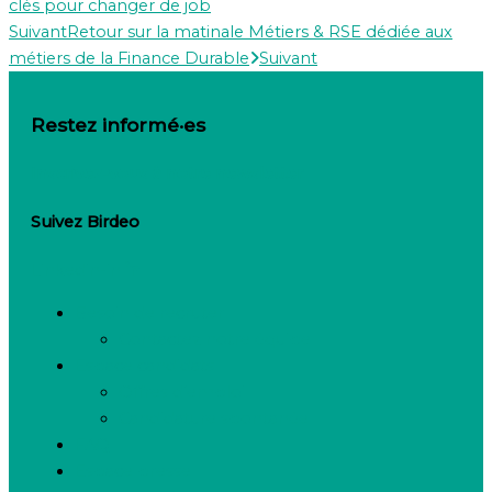
clés pour changer de job
Suivant
Retour sur la matinale Métiers & RSE dédiée aux
métiers de la Finance Durable
Suivant
Restez informé·es
Inscrivez-vous à notre newsletter
Suivez Birdeo
Linkedin-in
Besoin de recruter
Contactez notre équipe
Espace candidats
Offres d’emploi
Candidature spontanée
FAQ
Espace presse