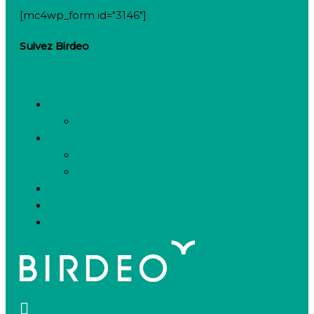
[mc4wp_form id="3146"]
Suivez Birdeo
Linkedin-in
Twitter
Facebook-f
Besoin de recruter
Contactez notre équipe
Espace candidats
Offres d’emploi
Candidature spontanée
FAQ
Espace presse
Nous connaître