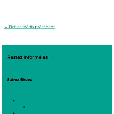
←
Fichier média précédent
Restez informé·es
Inscrivez-vous à notre newsletter
Suivez Birdeo
Linkedin-in
Besoin de recruter
Contactez notre équipe
Espace candidats