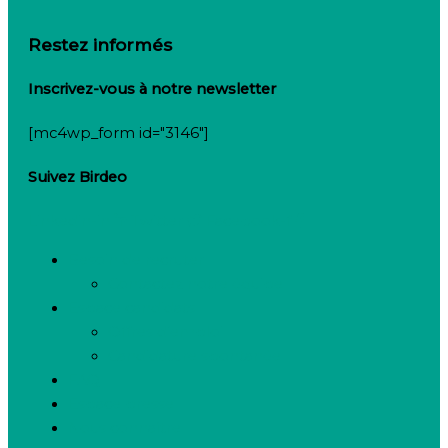
Restez informés
Inscrivez-vous à notre newsletter
[mc4wp_form id="3146"]
Suivez Birdeo
Linkedin-in
Twitter
Facebook-f
Besoin de recruter
Contactez notre équipe
Espace candidats
Offres d’emploi
Candidature spontanée
FAQ
Espace presse
Nous connaître