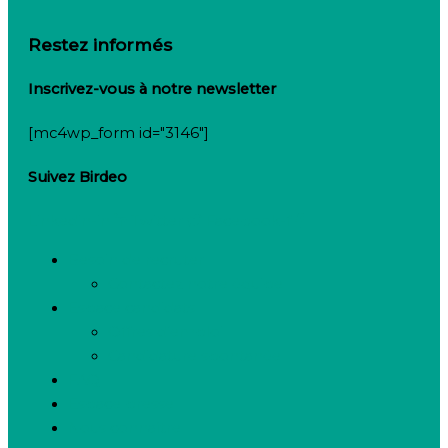
Restez informés
Inscrivez-vous à notre newsletter
[mc4wp_form id="3146"]
Suivez Birdeo
Linkedin-in
Twitter
Facebook-f
Besoin de recruter
Contactez notre équipe
Espace candidats
Offres d’emploi
Candidature spontanée
FAQ
Espace presse
Nous connaître