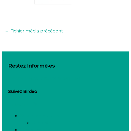
←
Fichier média précédent
Restez informé·es
Inscrivez-vous à notre newsletter
Suivez Birdeo
Linkedin-in
Besoin de recruter
Contactez notre équipe
Espace candidats