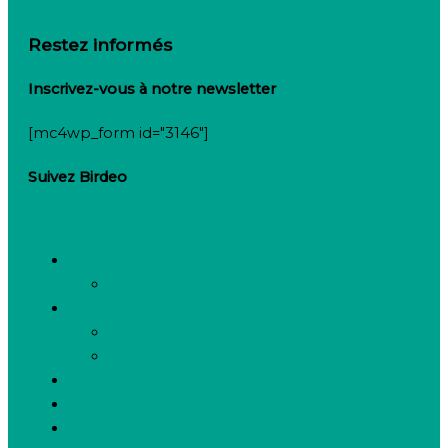
Restez informés
Inscrivez-vous à notre newsletter
[mc4wp_form id="3146"]
Suivez Birdeo
Linkedin-in
Twitter
Facebook-f
Besoin de recruter
Contactez notre équipe
Espace candidats
Offres d’emploi
Candidature spontanée
FAQ
Espace presse
Nous connaître