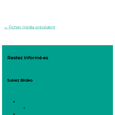
←
Fichier média précédent
Restez informé·es
Inscrivez-vous à notre newsletter
Suivez Birdeo
Linkedin-in
Besoin de recruter
Contactez notre équipe
Espace candidats