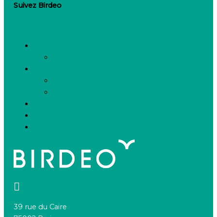
Suivez Birdeo
Linkedin-in
Besoin de recruter
Contactez notre équipe
Espace candidats
Offres d’emploi
Candidature spontanée
FAQ
Espace presse
Nous connaître
39 rue du Caire