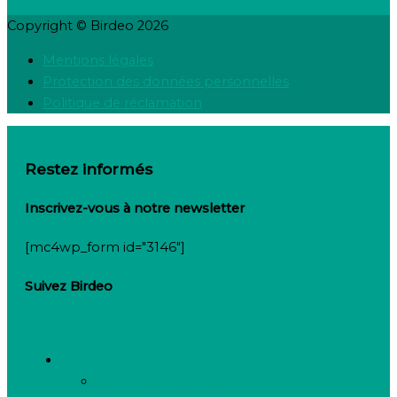
Copyright © Birdeo 2026
Mentions légales
Protection des données personnelles
Politique de réclamation
Restez informés
Inscrivez-vous à notre newsletter
[mc4wp_form id="3146"]
Suivez Birdeo
Linkedin-in
Twitter
Facebook-f
Besoin de recruter
Contactez notre équipe