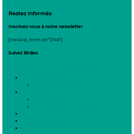
Restez informés
Inscrivez-vous à notre newsletter
[mc4wp_form id="3146"]
Suivez Birdeo
Linkedin-in
Twitter
Facebook-f
Besoin de recruter
Contactez notre équipe
Espace candidats
Offres d’emploi
Candidature spontanée
FAQ
Espace presse
Nous connaître