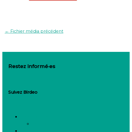
←
Fichier média précédent
Restez informé·es
Inscrivez-vous à notre newsletter
Suivez Birdeo
Linkedin-in
Besoin de recruter
Contactez notre équipe
Espace candidats