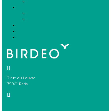
Contactez notre équipe
Espace candidats
Offres d’emploi
Candidature spontanée
FAQ
Espace presse
Nous connaître
3 rue du Louvre
75001 Paris
+33 1 83 64 68 92