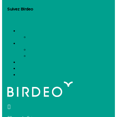
Suivez Birdeo
Linkedin-in
Besoin de recruter
Contactez notre équipe
Espace candidats
Offres d’emploi
Candidature spontanée
FAQ
Espace presse
Nous connaître