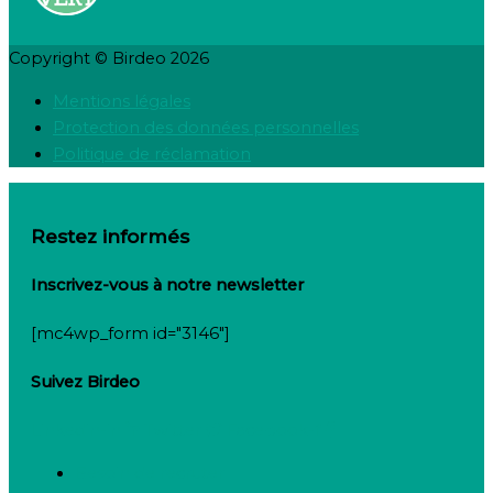
Copyright © Birdeo 2026
Mentions légales
Protection des données personnelles
Politique de réclamation
Restez informés
Inscrivez-vous à notre newsletter
[mc4wp_form id="3146"]
Suivez Birdeo
Linkedin-in
Twitter
Facebook-f
Besoin de recruter