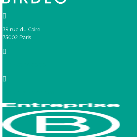
39 rue du Caire
75002 Paris
+33 7 66 20 08 88
contact@birdeo.com