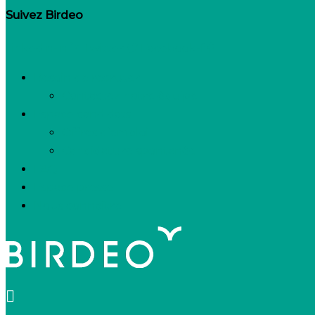
Suivez Birdeo
Linkedin-in
Twitter
Facebook-f
Besoin de recruter
Contactez notre équipe
Espace candidats
Offres d’emploi
Candidature spontanée
FAQ
Espace presse
Nous connaître