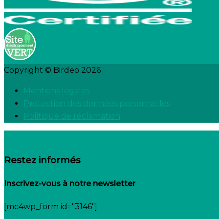
Copyright © Birdeo 2026
Mentions légales
Protection des données personnelles
Politique de réclamation
Restez informés
Inscrivez-vous à notre newsletter
[mc4wp_form id="3146"]