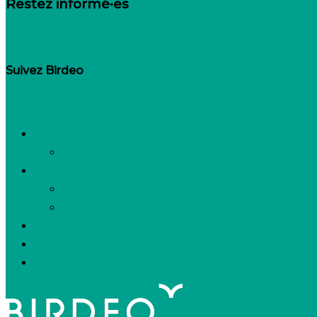
Restez informé·es
Inscrivez-vous à notre newsletter
Suivez Birdeo
Linkedin-in
Besoin de recruter
Contactez notre équipe
Espace candidats
Offres d’emploi
Candidature spontanée
FAQ
Espace presse
Nous connaître