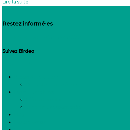
Lire la suite
Restez informé·es
Inscrivez-vous à notre newsletter
Suivez Birdeo
Linkedin-in
Besoin de recruter
Contactez notre équipe
Espace candidats
Offres d’emploi
Candidature spontanée
FAQ
Espace presse
Nous connaître