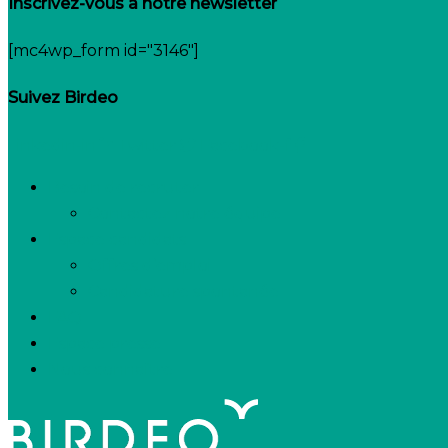
Inscrivez-vous à notre newsletter
[mc4wp_form id="3146"]
Suivez Birdeo
Linkedin-in
Twitter
Facebook-f
Besoin de recruter
Contactez notre équipe
Espace candidats
Offres d’emploi
Candidature spontanée
FAQ
Espace presse
Nous connaître