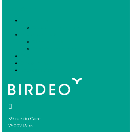
Linkedin-in
Besoin de recruter
Contactez notre équipe
Espace candidats
Offres d’emploi
Candidature spontanée
FAQ
Espace presse
Nous connaître
39 rue du Caire
75002 Paris