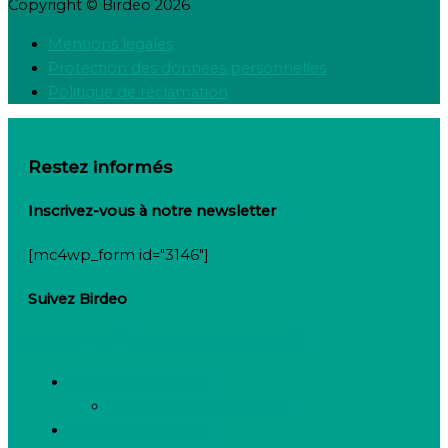
Copyright © Birdeo 2026
Mentions légales
Protection des données personnelles
Politique de réclamation
Restez informés
Inscrivez-vous à notre newsletter
[mc4wp_form id="3146"]
Suivez Birdeo
Linkedin-in
Twitter
Facebook-f
Besoin de recruter
Contactez notre équipe
Espace candidats