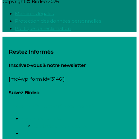
Copyright © Birdeo 2026
Mentions légales
Protection des données personnelles
Politique de réclamation
Restez informés
Inscrivez-vous à notre newsletter
[mc4wp_form id="3146"]
Suivez Birdeo
Linkedin-in
Twitter
Facebook-f
Besoin de recruter
Contactez notre équipe
Espace candidats