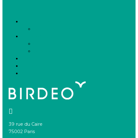
Linkedin-in
Besoin de recruter
Contactez notre équipe
Espace candidats
Offres d’emploi
Candidature spontanée
FAQ
Espace presse
Nous connaître
39 rue du Caire
75002 Paris