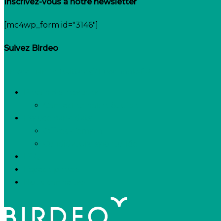
Inscrivez-vous à notre newsletter
[mc4wp_form id="3146"]
Suivez Birdeo
Linkedin-in
Twitter
Facebook-f
Besoin de recruter
Contactez notre équipe
Espace candidats
Offres d’emploi
Candidature spontanée
FAQ
Espace presse
Nous connaître