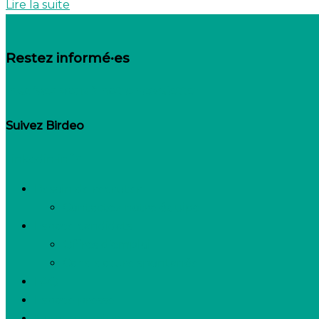
Lire la suite
Restez informé·es
Inscrivez-vous à notre newsletter
Suivez Birdeo
Linkedin-in
Besoin de recruter
Contactez notre équipe
Espace candidats
Offres d’emploi
Candidature spontanée
FAQ
Espace presse
Nous connaître