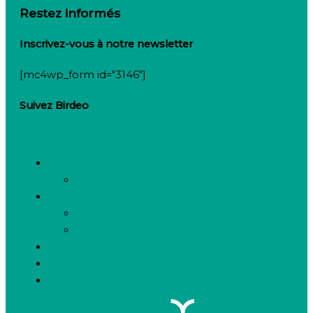
Restez informés
Inscrivez-vous à notre newsletter
[mc4wp_form id="3146"]
Suivez Birdeo
Linkedin-in
Twitter
Facebook-f
Besoin de recruter
Contactez notre équipe
Espace candidats
Offres d’emploi
Candidature spontanée
FAQ
Espace presse
Nous connaître