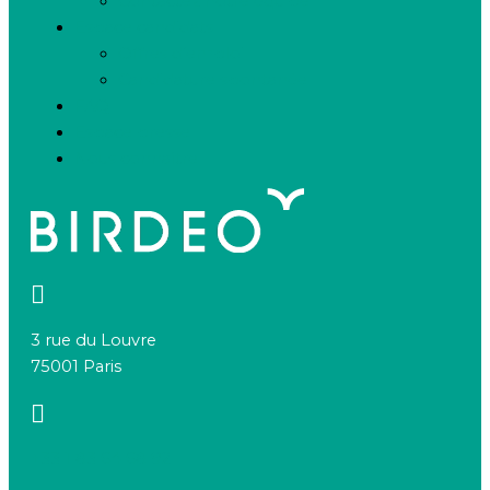
Contactez notre équipe
Espace candidats
Offres d’emploi
Candidature spontanée
FAQ
Espace presse
Nous connaître
3 rue du Louvre
75001 Paris
+33 1 83 64 68 92