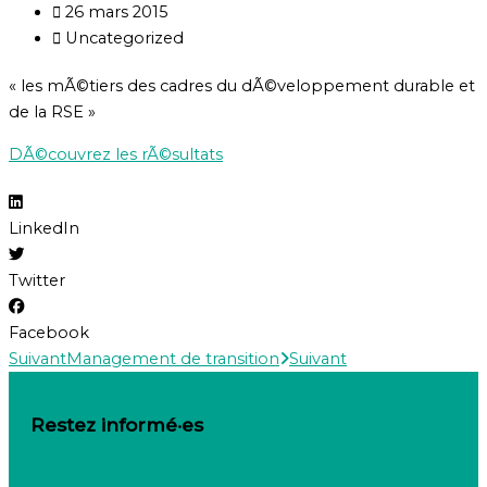
26 mars 2015
Uncategorized
« les mÃ©tiers des cadres du dÃ©veloppement durable et
de la RSE »
DÃ©couvrez les rÃ©sultats
LinkedIn
Twitter
Facebook
Suivant
Management de transition
Suivant
Restez informé·es
Inscrivez-vous à notre newsletter