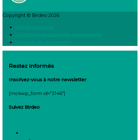
Copyright © Birdeo 2026
Mentions légales
Protection des données personnelles
Politique de réclamation
Restez informés
Inscrivez-vous à notre newsletter
[mc4wp_form id="3146"]
Suivez Birdeo
Linkedin-in
Twitter
Facebook-f
Besoin de recruter