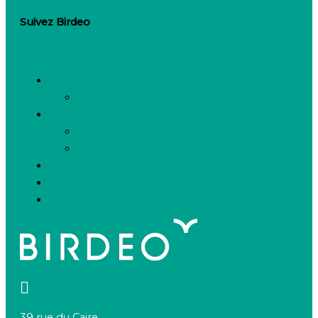
Suivez Birdeo
Linkedin-in
Besoin de recruter
Contactez notre équipe
Espace candidats
Offres d’emploi
Candidature spontanée
FAQ
Espace presse
Nous connaître
39 rue du Caire