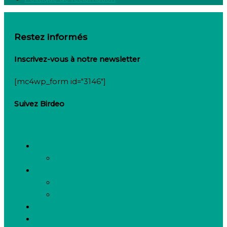
Restez informés
Inscrivez-vous à notre newsletter
[mc4wp_form id="3146"]
Suivez Birdeo
Linkedin-in
Twitter
Facebook-f
Besoin de recruter
Contactez notre équipe
Espace candidats
Offres d’emploi
Candidature spontanée
FAQ
Espace presse