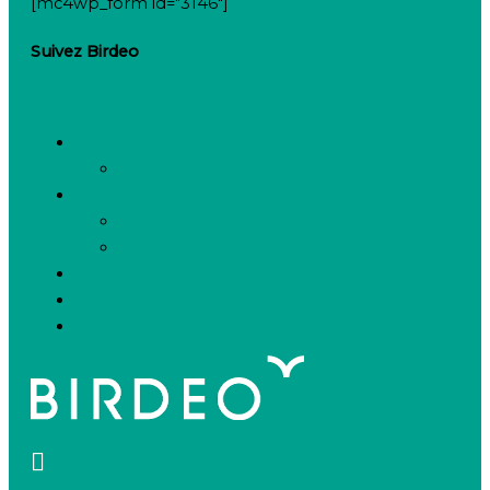
[mc4wp_form id="3146"]
Suivez Birdeo
Linkedin-in
Twitter
Facebook-f
Besoin de recruter
Contactez notre équipe
Espace candidats
Offres d’emploi
Candidature spontanée
FAQ
Espace presse
Nous connaître