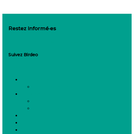
Restez informé·es
Inscrivez-vous à notre newsletter
Suivez Birdeo
Linkedin-in
Besoin de recruter
Contactez notre équipe
Espace candidats
Offres d’emploi
Candidature spontanée
FAQ
Espace presse
Nous connaître