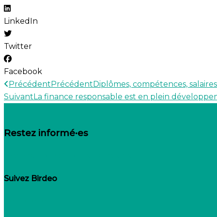
LinkedIn
Twitter
Facebook
Précédent
Précédent
Diplômes, compétences, salaires
Suivant
La finance responsable est en plein développe
Restez informé·es
Inscrivez-vous à notre newsletter
Suivez Birdeo
Linkedin-in