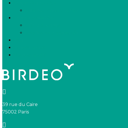
Besoin de recruter
Contactez notre équipe
Espace candidats
Offres d’emploi
Candidature spontanée
FAQ
Espace presse
Nous connaître
39 rue du Caire
75002 Paris