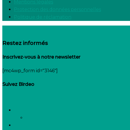
Mentions légales
Protection des données personnelles
Politique de réclamation
Restez informés
Inscrivez-vous à notre newsletter
[mc4wp_form id="3146"]
Suivez Birdeo
Linkedin-in
Twitter
Facebook-f
Besoin de recruter
Contactez notre équipe
Espace candidats