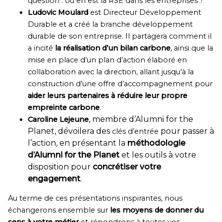
question : où en est la RSE dans les entreprises ?
Ludovic Moulard
est Directeur Développement
Durable et a créé la branche développement
durable de son entreprise. Il partagera comment il
a incité
la réalisation d’un bilan carbone
, ainsi que la
mise en place d’un plan d’action élaboré en
collaboration avec la direction, allant jusqu’à la
construction d’une offre d’accompagnement pour
aider leurs partenaires à réduire leur propre
empreinte carbone
.
, membre d’Alumni for the
Caroline Lejeune
Planet, dévoilera des
pour passer à
clés d’entrée
l’action, en présentant la
méthodologie
d’Alumni for the Planet
et les outils à votre
disposition pour
concrétiser votre
engagement
.
Au terme de ces présentations inspirantes, nous
échangerons ensemble sur
les moyens de donner du
sens à votre métier
et répondrons à toutes vos