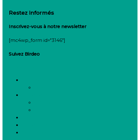
Restez informés
Inscrivez-vous à notre newsletter
[mc4wp_form id="3146"]
Suivez Birdeo
Linkedin-in
Twitter
Facebook-f
Besoin de recruter
Contactez notre équipe
Espace candidats
Offres d’emploi
Candidature spontanée
FAQ
Espace presse
Nous connaître