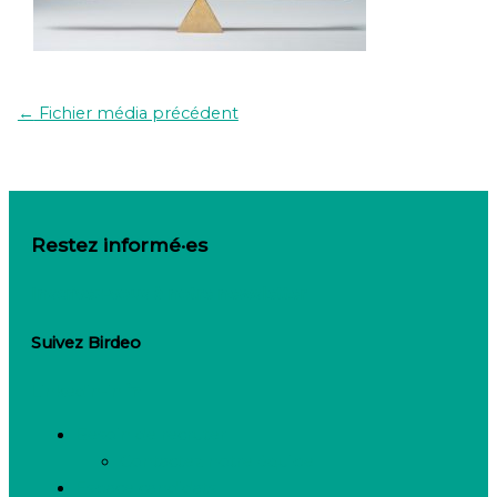
←
Fichier média précédent
Restez informé·es
Inscrivez-vous à notre newsletter
Suivez Birdeo
Linkedin-in
Besoin de recruter
Contactez notre équipe
Espace candidats