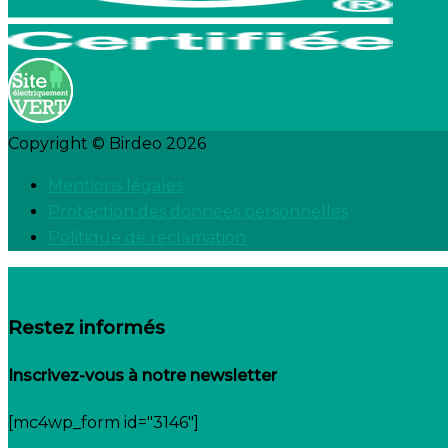
Copyright © Birdeo 2026
Mentions légales
Protection des données personnelles
Politique de réclamation
Restez informés
Inscrivez-vous à notre newsletter
[mc4wp_form id="3146"]