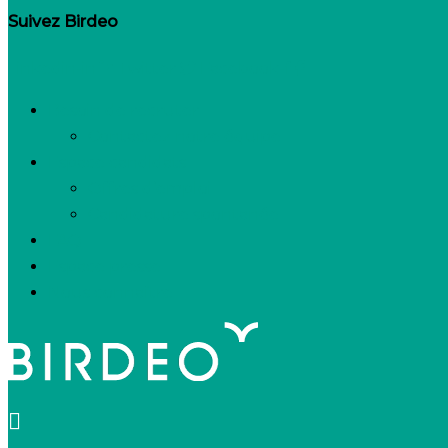
Suivez Birdeo
Linkedin-in
Twitter
Facebook-f
Besoin de recruter
Contactez notre équipe
Espace candidats
Offres d’emploi
Candidature spontanée
FAQ
Espace presse
Nous connaître