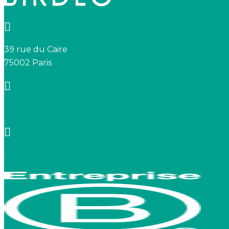
39 rue du Caire
75002 Paris
+33 7 66 20 08 88
contact@birdeo.com