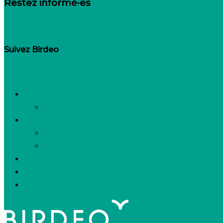
Restez informé·es
Inscrivez-vous à notre newsletter
Suivez Birdeo
Linkedin-in
Besoin de recruter
Contactez notre équipe
Espace candidats
Offres d’emploi
Candidature spontanée
FAQ
Espace presse
Nous connaître