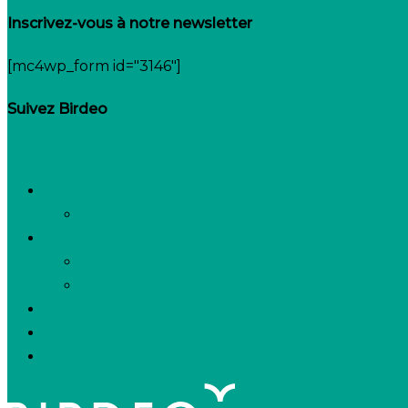
Inscrivez-vous à notre newsletter
[mc4wp_form id="3146"]
Suivez Birdeo
Linkedin-in
Twitter
Facebook-f
Besoin de recruter
Contactez notre équipe
Espace candidats
Offres d’emploi
Candidature spontanée
FAQ
Espace presse
Nous connaître