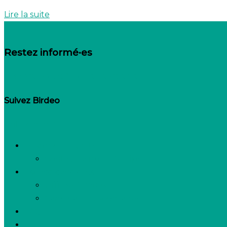
Lire la suite
Restez informé·es
Inscrivez-vous à notre newsletter
Suivez Birdeo
Linkedin-in
Besoin de recruter
Contactez notre équipe
Espace candidats
Offres d’emploi
Candidature spontanée
FAQ
Espace presse