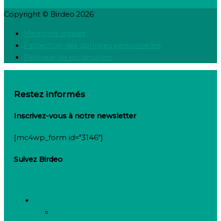
Copyright © Birdeo 2026
Mentions légales
Protection des données personnelles
Politique de réclamation
Restez informés
Inscrivez-vous à notre newsletter
[mc4wp_form id="3146"]
Suivez Birdeo
Linkedin-in
Twitter
Facebook-f
Besoin de recruter
Contactez notre équipe