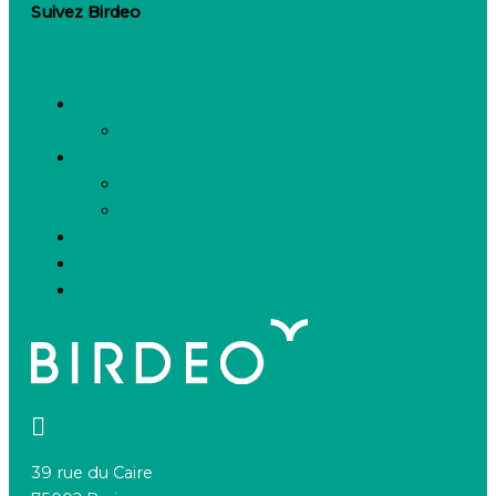
Suivez Birdeo
Linkedin-in
Besoin de recruter
Contactez notre équipe
Espace candidats
Offres d’emploi
Candidature spontanée
FAQ
Espace presse
Nous connaître
39 rue du Caire