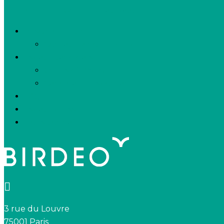
Linkedin-in
Twitter
Facebook-f
Besoin de recruter
Contactez notre équipe
Espace candidats
Offres d’emploi
Candidature spontanée
FAQ
Espace presse
Nous connaître
3 rue du Louvre
75001 Paris