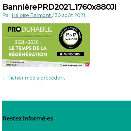
BannièrePRD2021_1760x880JI
Par
Héloïse Belmont
/
30 août 2021
←
Fichier média précédent
Restez informé·es