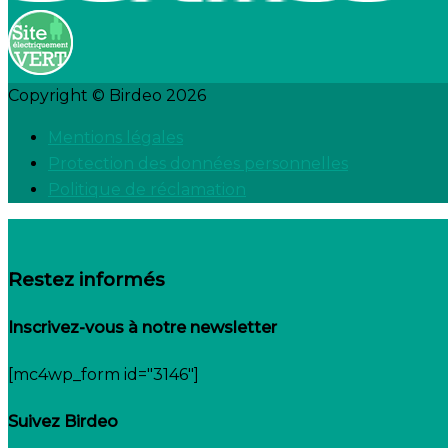
Copyright © Birdeo 2026
Mentions légales
Protection des données personnelles
Politique de réclamation
Restez informés
Inscrivez-vous à notre newsletter
[mc4wp_form id="3146"]
Suivez Birdeo