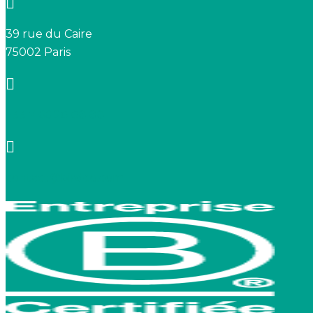
39 rue du Caire
75002 Paris
+33 7 66 20 08 88
contact@birdeo.com