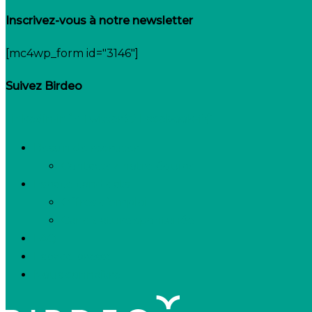
Inscrivez-vous à notre newsletter
[mc4wp_form id="3146"]
Suivez Birdeo
Linkedin-in
Twitter
Facebook-f
Besoin de recruter
Contactez notre équipe
Espace candidats
Offres d’emploi
Candidature spontanée
FAQ
Espace presse
Nous connaître