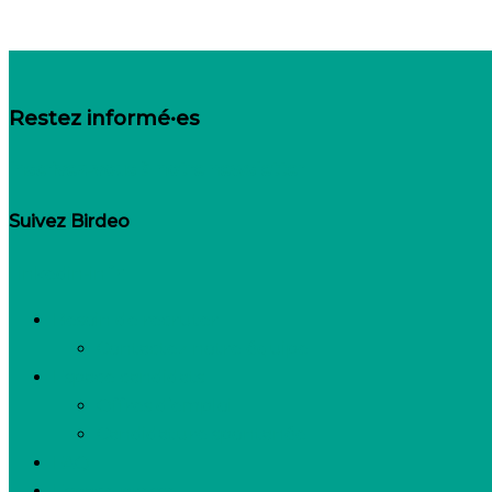
Restez informé·es
Inscrivez-vous à notre newsletter
Suivez Birdeo
Linkedin-in
Besoin de recruter
Contactez notre équipe
Espace candidats
Offres d’emploi
Candidature spontanée
FAQ
Espace presse