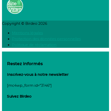
Copyright © Birdeo 2026
Mentions légales
Protection des données personnelles
Politique de réclamation
Restez informés
Inscrivez-vous à notre newsletter
[mc4wp_form id="3146"]
Suivez Birdeo
Linkedin-in
Twitter
Facebook-f