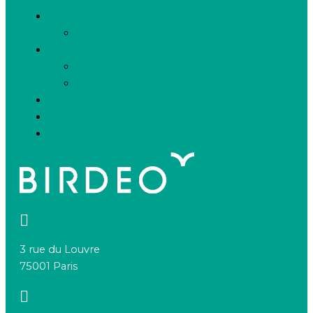
Besoin de recruter
Contactez notre équipe
Espace candidats
Offres d’emploi
Candidature spontanée
FAQ
Espace presse
Nous connaître
3 rue du Louvre
75001 Paris